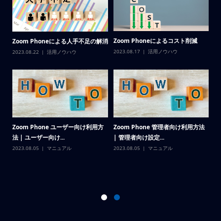
解
Zoom Phoneによるコスト削減
構
Zoom Phoneによる人手不足の解消
用
2023.08.17
活用ノウハウ
2023.08.22
活用ノウハウ
ハ
20
ウ
Zoom Phone ユーザー向け利用方
Zoom Phone 管理者向け利用方法
法 | ユーザー向け...
| 管理者向け設定...
向上
Z
2023.08.05
マニュアル
2023.08.05
マニュアル
の
20
ウ